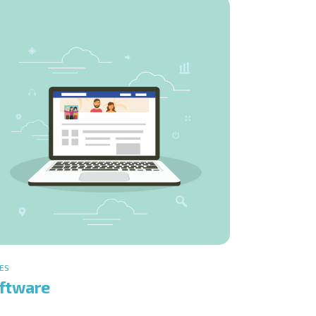
ES
ftware