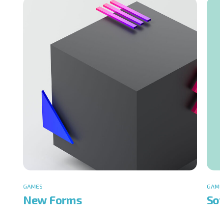
GAMES
GAM
New Forms
So