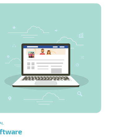
AL
ftware