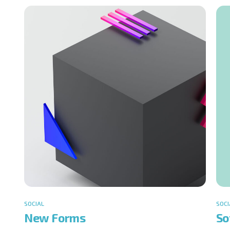
SOCIAL
SOCI
New Forms
So