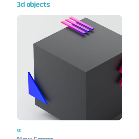
3d objects
3D
New Forms